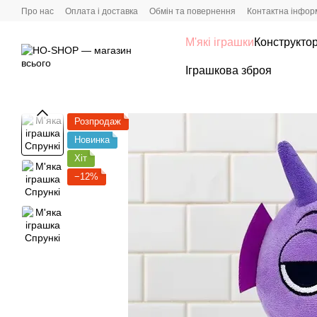
Перейти до основного контенту
Про нас
Оплата і доставка
Обмін та повернення
Контактна інфор
М'які іграшки
Конструкто
Іграшкова зброя
Розпродаж
Новинка
Хіт
−12%