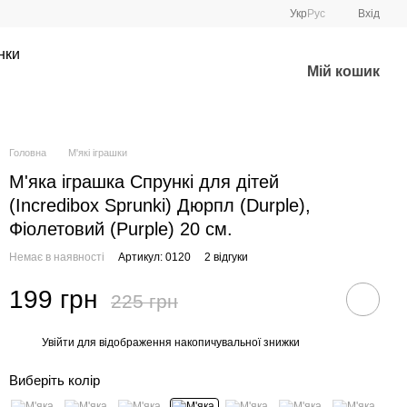
Укр
Рус
Вхід
нки
Мій кошик
Головна
М'які іграшки
М'яка іграшка Спрункі для дітей
(Incredibox Sprunki) Дюрпл (Durple),
Фіолетовий (Purple) 20 см.
Немає в наявності
Артикул: 0120
2 відгуки
199 грн
225 грн
Увійти
для відображення накопичувальної знижки
%
Виберіть колір