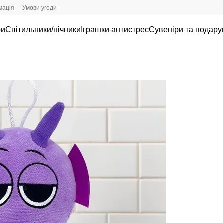
мація
Умови угоди
ри
Світильники/нічники
Іграшки-антистрес
Сувеніри та подару