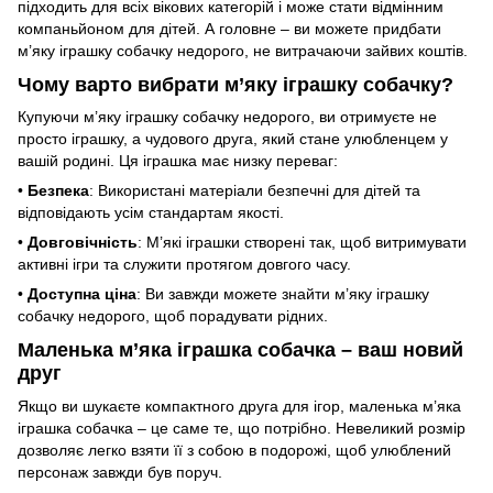
підходить для всіх вікових категорій і може стати відмінним
компаньйоном для дітей. А головне – ви можете придбати
м’яку іграшку собачку недорого, не витрачаючи зайвих коштів.
Чому варто вибрати м’яку іграшку собачку?
Купуючи м’яку іграшку собачку недорого, ви отримуєте не
просто іграшку, а чудового друга, який стане улюбленцем у
вашій родині. Ця іграшка має низку переваг:
•
Безпека
: Використані матеріали безпечні для дітей та
відповідають усім стандартам якості.
•
Довговічність
: М’які іграшки створені так, щоб витримувати
активні ігри та служити протягом довгого часу.
•
Доступна ціна
: Ви завжди можете знайти м’яку іграшку
собачку недорого, щоб порадувати рідних.
Маленька м’яка іграшка собачка – ваш новий
друг
Якщо ви шукаєте компактного друга для ігор, маленька м’яка
іграшка собачка – це саме те, що потрібно. Невеликий розмір
дозволяє легко взяти її з собою в подорожі, щоб улюблений
персонаж завжди був поруч.