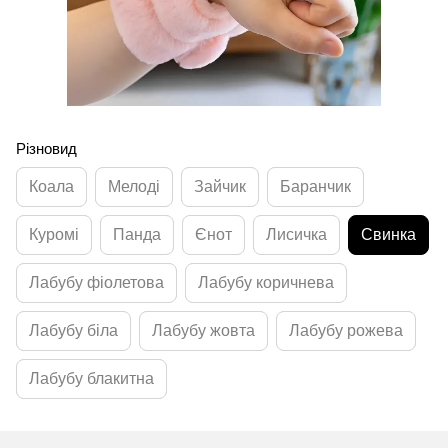
Різновид
Коала
Мелоді
Зайчик
Баранчик
Куромі
Панда
Єнот
Лисичка
Свинка
Лабубу фіолетова
Лабубу коричнева
Лабубу біла
Лабубу жовта
Лабубу рожева
Лабубу блакитна