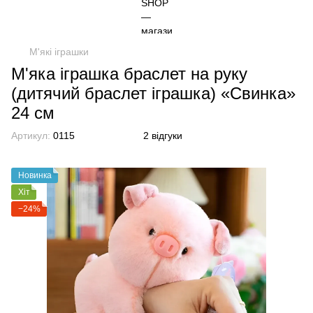
М'які іграшки
М'яка іграшка браслет на руку
(дитячий браслет іграшка) «Свинка»
24 см
Артикул:
0115
2 відгуки
Новинка
Хіт
−24%