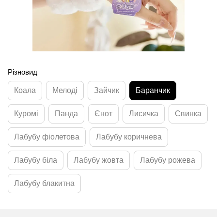
Різновид
Коала
Мелоді
Зайчик
Баранчик
Куромі
Панда
Єнот
Лисичка
Свинка
Лабубу фіолетова
Лабубу коричнева
Лабубу біла
Лабубу жовта
Лабубу рожева
Лабубу блакитна