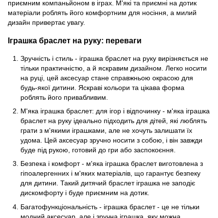
приємним компаньйоном в іграх. М'які та приємні на дотик
матеріали роблять його комфортним для носіння, а милий
дизайн привертає увагу.
Іграшка браслет на руку: переваги
Зручність і стиль - іграшка браслет на руку вирізняється не
тільки практичністю, а й яскравим дизайном. Легко носити
на руці, цей аксесуар стане справжньою окрасою для
будь-якої дитини. Яскраві кольори та цікава форма
роблять його привабливим.
М'яка іграшка браслет: для ігор і відпочинку - м'яка іграшка
браслет на руку ідеально підходить для дітей, які люблять
грати з м'якими іграшками, але не хочуть залишати їх
удома. Цей аксесуар зручно носити з собою, і він завжди
буде під рукою, готовий до гри або заспокоєння.
Безпека і комфорт - м'яка іграшка браслет виготовлена з
гіпоалергенних і м'яких матеріалів, що гарантує безпеку
для дитини. Такий дитячий браслет іграшка не заподіє
дискомфорту і буде приємним на дотик.
Багатофункціональність - іграшка браслет - це не тільки
модний аксесуар, але і зручна іграшка, яку можна