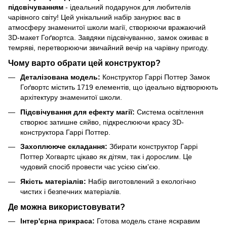
підсвічуванням
- ідеальний подарунок для любителів
чарівного світу! Цей унікальний набір занурює вас в
атмосферу знаменитої школи магії, створюючи вражаючий
3D-макет Гоґвортса. Завдяки підсвічуванню, замок оживає в
темряві, перетворюючи звичайний вечір на чарівну пригоду.
Чому варто обрати цей конструктор?
Деталізована модель:
Конструктор Гаррі Поттер Замок
Гоґвортс містить 1719 елементів, що ідеально відтворюють
архітектуру знаменитої школи.
Підсвічування для ефекту магії:
Система освітлення
створює затишне сяйво, підкреслюючи красу 3D-
конструктора Гаррі Поттер.
Захоплююче складання:
Збирати конструктор Гаррі
Поттер Хогвартс цікаво як дітям, так і дорослим. Це
чудовий спосіб провести час усією сім'єю.
Якість матеріалів:
Набір виготовлений з екологічно
чистих і безпечних матеріалів.
Де можна використовувати?
Інтер'єрна прикраса:
Готова модель стане яскравим