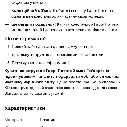
акцентом у кімнаті.
Колекційний об'єкт:
Любителі всесвіту Гаррі Поттера
оцінять цей конструктор як частину своєї колекції.
Ідеальний подарунок:
Купити конструктор Гаррі Поттер
можна для дітей і дорослих, захоплених магічним світом.
Що ви отримаєте?
Повний набір для складання замку Гоґвортс.
Детальну інструкцію з покроковими ілюстраціями.
Підсвічування для ефекту магії.
Купити конструктор Гаррі Поттер Замок Гоґвортс із
підсвічуванням - значить подарувати собі або близьким
частинку чарівного світу.
Це не просто іграшка, а справжній
3D-конструктор, який захоплює своєю красою і деталізацією.
Збирайте магію своїми руками!
Характеристики
Матеріал:
Пластик