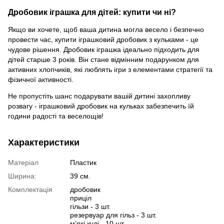
Дробовик іграшка для дітей: купити чи ні?
Якщо ви хочете, щоб ваша дитина могла весело і безпечно
провести час, купити іграшковий дробовик з кульками - це
чудове рішення. Дробовик іграшка ідеально підходить для
дітей старше 3 років. Він стане відмінним подарунком для
активних хлопчиків, які люблять ігри з елементами стратегії та
фізичної активності.
Не пропустіть шанс подарувати вашій дитині захопливу
розвагу - іграшковий дробовик на кульках забезпечить їй
години радості та веселощів!
Характеристики
Матеріал
Пластик
Ширина:
39 см.
Комплектація
дробовик
приціл
гільзи - 3 шт.
резервуар для гільз - 3 шт.
мʼякі кулі - 10 шт.