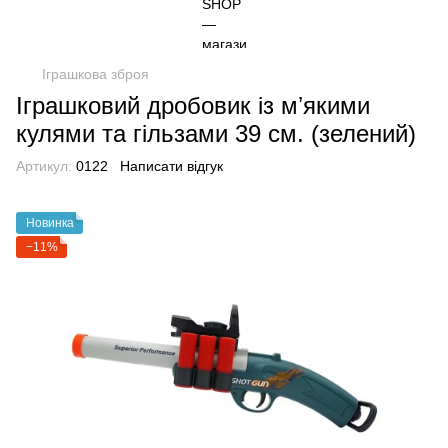
Іграшкова зброя
Іграшковий дробовик із мʼякими
кулями та гільзами 39 см. (зелений)
Артикул:
0122
Написати відгук
Новинка
−11%