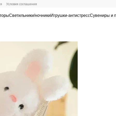
ия
Условия соглашения
кторы
Светильники/ночники
Игрушки-антистресс
Сувениры и 