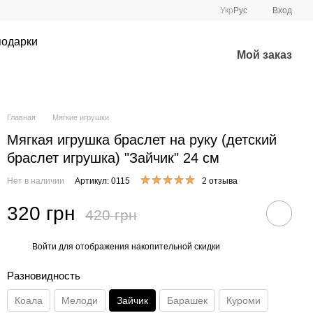
Укр
Рус
Вход
подарки
Мой заказ
Главная
Мягкие игрушки
Мягкая игрушка браслет на руку (детский
браслет игрушка) "Зайчик" 24 см
Нет в наличии
Артикул: 0115
2 отзыва
320 грн
420 грн
Войти
для отображения накопительной скидки
%
Разновидность
Коала
Мелоди
Зайчик
Барашек
Куроми