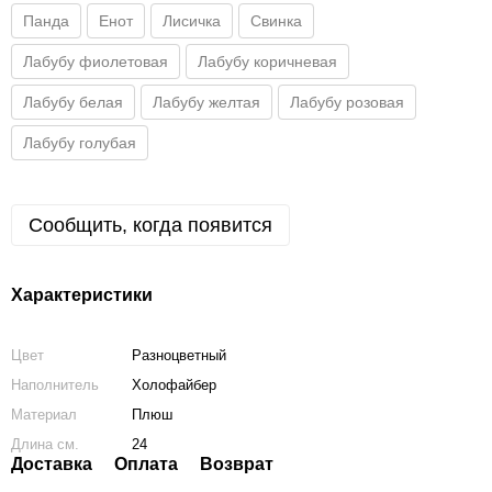
Панда
Енот
Лисичка
Свинка
Лабубу фиолетовая
Лабубу коричневая
Лабубу белая
Лабубу желтая
Лабубу розовая
Лабубу голубая
Сообщить, когда появится
Характеристики
Цвет
Разноцветный
Наполнитель
Холофайбер
Материал
Плюш
Длина см.
24
Доставка
Оплата
Возврат