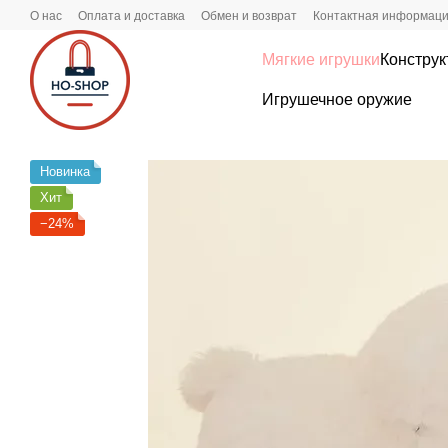
Перейти к основному контенту
О нас
Оплата и доставка
Обмен и возврат
Контактная информац
Мягкие игрушки
Констру
Игрушечное оружие
Новинка
Хит
−24%