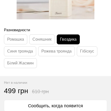
Разновидности
Ромашка
Соняшник
Гвоздика
Синя троянда
Рожева троянда
Гібіскус
Білий Жасмин
Нет в наличии
499 грн
610 грн
Сообщить, когда появится