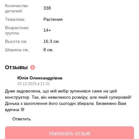
Количество
338
деталей:
Тематика:
Растения
Возрастная
14+
группа:
Высота см.
16.3 см.
Ширина см.
8 см.
Отзывы
1
Юлія Олександрівна
25.12.2025 в 21:31
Дуже задоволена, що мій вибір зупинився саме на цей
конструктор. Так, він невеликого розміру, але який суперовий!
Донька з захоплення його сьогодні збирала. Безмежно Вам
вдячна 🌸
Ответить
Написать отзыв