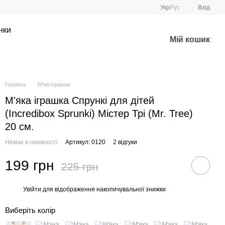
Укр
Рус
Вхід
нки
Мій кошик
Головна
М'які іграшки
М'яка іграшка Спрункі для дітей
(Incredibox Sprunki) Містер Трі (Mr. Tree)
20 см.
Немає в наявності
Артикул: 0120
2 відгуки
199 грн
225 грн
Увійти
для відображення накопичувальної знижки
%
Виберіть колір