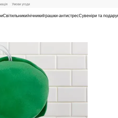
мація
Умови угоди
ри
Світильники/нічники
Іграшки-антистрес
Сувеніри та подару